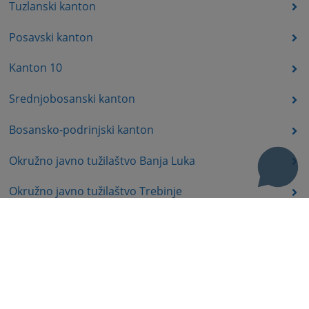
Tuzlanski kanton
Posavski kanton
Kanton 10
Srednjobosanski kanton
Bosansko-podrinjski kanton
Okružno javno tužilaštvo Banja Luka
Okružno javno tužilaštvo Trebinje
Okružno javno tužilaštvo Istočno Sarajevo
Okružno javno tužilaštvo Prijedor
Okružno javno tužilaštvo Bijeljina