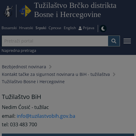
Tužilaštvo Brčko distrikta
Bosne i Hercegovine
Bosanski
Hrvatski
Srpski
Српски
English
Prijava
Napredna pretraga
Bezbjednost novinara
Kontakt tačke za sigurnost novinara u BiH - tužilaštva
Tužilaštvo Bosne i Hercegovine
Tužilaštvo BiH
Nedim Ćosić - tužilac
email:
info@tuzilastvobih.gov.ba
tel: 033 483 700