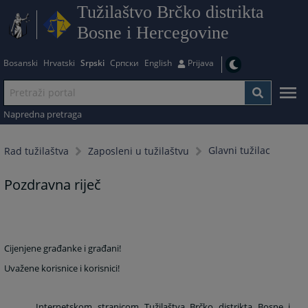
Tužilaštvo Brčko distrikta
Bosne i Hercegovine
Bosanski
Hrvatski
Srpski
Српски
English
Prijava
Napredna pretraga
Glavni tužilac
Rad tužilaštva
Zaposleni u tužilaštvu
Pozdravna riječ
Cijenjene građanke i građani!
Uvažene korisnice i korisnici!
Internetskom stranicom Tužilaštva Brčko distrikta Bosne i