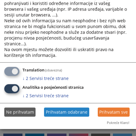
Pravosuđe kao sistem koji je uspostavljen da bude na usluzi
pohranjivati i koristiti određene informacije iz vašeg
građanima osiguranjem pravednog društva, mora konstantno
browsera i vašeg uređaja (npr. IP adresa uređaja, varijable o
pokazivati efikasnost, učinkovitost, javnu odgovornost i naročitu
sesiji unutar browsera, ...).
Neke od ovih informacija su nam neophodne i bez njih web
društvenu osjetljivost. Jedino u takvom okruženju svaki član zajednice
stranica ne bi mogla fukcionisati u svom punom obimu, dok
može se osjećati sigurnim, jednakim pred zakonom i uvaženim pred
neke nisu prijeko neophodne a služe za dodatne stvari (npr.
institucijama, od kojih s punim pravom očekuje izvrsnost u radu i
procjenu nivoa posjećenosti, budućeg usavršavanja
odnosu prema povjerenom javnom poslu.
stranice...).
Na ovom mjestu možete dozvoliti ili uskratiti pravo na
Uz brzu i efektivnu pravdu za koju se svakodnevno dosljedno
korištenje tih informacija.
zalažemo, građanke i građani zaslužuju i punu transparentnost uz
koju će se,
koristeći lako dostupne informacije kao vrijedno javno
dobro koje pripada svima, informirati i pravilno kritički odnositi spram
Translation
(obavezna)
rezultata institucija. Stoga, s vizijom maksimalno otvorenog pristupa
↓
2
Servisi treće strane
javnim informacijama, pri kojoj su naše informacione platforme i
Analitika o posjećenosti stranica
procedure široko dostupni servisi koji pravdu čine vidljivom,
↓
2
Servisi treće strane
upućujem vam izraze najdubljeg poštovanja.
Ne prihvatam
Prihvatam odabrane
Prihvatam sve
8251
PREGLEDA
Pokreće Klaro!