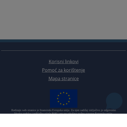
Korisni linkovi
Pomoć za korištenje
Mapa stranice
Redizajn web stranice je finansirala Evropska unija. Za njen sadržaj isključivo je odgovorno
Visoko sudsko i tužilačko vijeće BiH i ona ne odražava nužno stavove Evropske unije.