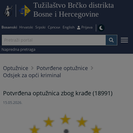
Tužilaštvo Brčko distrikta
Bosne i Hercegovine
Bosanski
Hrvatski
Srpski
Српски
English
Prijava
Napredna pretraga
Optužnice
Potvrđene optužnice
Odsjek za opći kriminal
Potvrđena optužnica zbog krađe (18991)
15.05.2026.