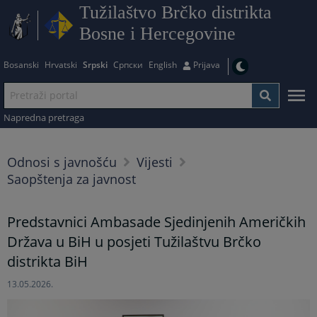
Tužilaštvo Brčko distrikta
Bosne i Hercegovine
Bosanski
Hrvatski
Srpski
Српски
English
Prijava
Napredna pretraga
Odnosi s javnošću
Vijesti
Saopštenja za javnost
Predstavnici Ambasade Sjedinjenih Američkih
Država u BiH u posjeti Tužilaštvu Brčko
distrikta BiH
13.05.2026.