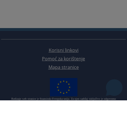
Korisni linkovi
Pomoć za korištenje
Mapa stranice
Redizajn web stranice je finansirala Evropska unija. Za njen sadržaj isključivo je odgovorno
Visoko sudsko i tužilačko vijeće BiH i ona ne odražava nužno stavove Evropske unije.