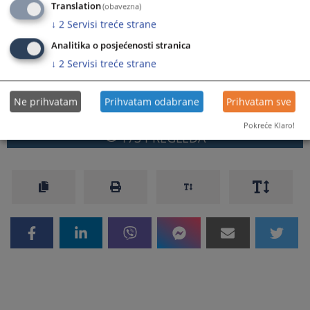
Translation
(obavezna)
Prikazana vijest je na
:
Bosanski jezik
↓
2
Servisi treće strane
Vijest dostupna još na
:
Српски језик
Analitika o posjećenosti stranica
Prateći dokumenti
↓
2
Servisi treće strane
Saopštenje
Ne prihvatam
Prihvatam odabrane
Prihvatam sve
Pokreće Klaro!
173
PREGLEDA