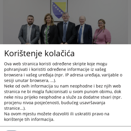
Korištenje kolačića
Ova web stranica koristi određene skripte koje mogu
pohranjivati i koristiti određene informacije iz vašeg
browsera i vašeg uređaja (npr. IP adresa uređaja, varijable o
sesiji unutar browsera, ...).
Neke od ovih informacija su nam neophodne i bez njih web
stranica ne bi mogla fukcionisati u svom punom obimu, dok
neke nisu prijeko neophodne a služe za dodatne stvari (npr.
procjenu nivoa posjećenosti, budućeg usavršavanja
stranice...).
Na ovom mjestu možete dozvoliti ili uskratiti pravo na
Predstavnici Ambasade Sjedinjenih Američkih Država u BiH u
korištenje tih informacija.
posjeti Tužilaštvu Brčko distrikta BiH