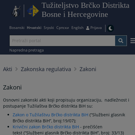
Tužiteljstvo Brčko Distrikta
Bosne i Hercegovine
Bosanski
Hrvatski
Srpski
Српски
English
Prijava
Napredna pretraga
Akti
Zakonska regulativa
Zakoni
Zakoni
Osnovni zakonski akti koji propisuju organizaciju, nadležnost i
postupanje Tužilaštva Brčko distrikta BiH su:
Zakon o Tužilaštvu Brčko distrikta BiH
(“Službeni glasnik
Brčko distrikta BiH”, broj:19/07);
Krivični zakon Brčko distrikta BiH
- prečišćen
tekst (“Službeni glasnik Brčko distrikta BiH”, broj: 33/13)