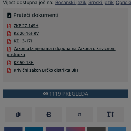
Vijest dostupna još na
:
Bosanski jezik
Srpski jezik
Српски
Prateći dokumenti
ZKP 27-14SH
KZ 26-16HRV
KZ 13-17H
Zakon o Izmjenama i dopunama Zakona o krivicnom
postupku
KZ 50-18H
Krivični zakon Brčko distrikta BiH
1119
PREGLEDA