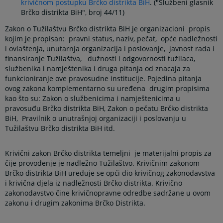
krivičnom postupku Brčko distrikta BiH
. ("Službeni glasnik
Brčko distrikta BiH", broj 44/11)
Zakon o Tužilaštvu Brčko distrikta BiH je organizacioni propis
kojim je propisan: pravni status, naziv, pečat, opće nadležnosti
i ovlaštenja, unutarnja organizacija i poslovanje, javnost rada i
finansiranje Tužilaštva, dužnosti i odgovornosti tužilaca,
službenika i namještenika i druga pitanja od znacaja za
funkcioniranje ove pravosudne institucije. Pojedina pitanja
ovog zakona komplementarno su uređena drugim propisima
kao što su: Zakon o službenicima i namještenicima u
pravosuđu Brčko distrikta BiH, Zakon o pečatu Brčko distrikta
BiH, Pravilnik o unutrašnjoj organizaciji i poslovanju u
Tužilaštvu Brčko distrikta BiH itd.
Krivični zakon Brčko distrikta temeljni je materijalni propis za
čije provođenje je nadležno Tužilaštvo. Krivičnim zakonom
Brčko distrikta BiH uređuje se opći dio krivičnog zakonodavstva
i krivična djela iz nadležnosti Brčko distrikta. Krivično
zakonodavstvo čine krivičnopravne odredbe sadržane u ovom
zakonu i drugim zakonima Brčko Distrikta.