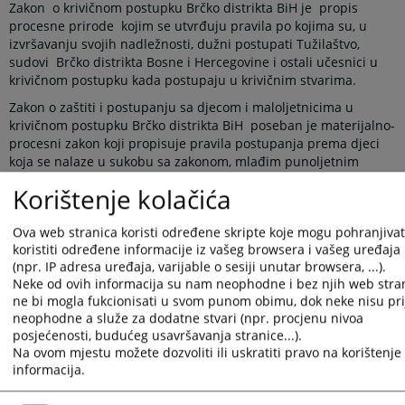
Zakon o krivičnom postupku Brčko distrikta BiH je propis
procesne prirode kojim se utvrđuju pravila po kojima su, u
izvršavanju svojih nadležnosti, dužni postupati Tužilaštvo,
sudovi Brčko distrikta Bosne i Hercegovine i ostali učesnici u
krivičnom postupku kada postupaju u krivičnim stvarima.
Zakon o zaštiti i postupanju sa djecom i maloljetnicima u
krivičnom postupku Brčko distrikta BiH poseban je materijalno-
procesni zakon koji propisuje pravila postupanja prema djeci
koja se nalaze u sukobu sa zakonom, mlađim punoljetnim
licima i djeci koja su žrtve ili svjedoci. Po odredbama ovog
Korištenje kolačića
zakona, kao posebnog u odnosu na Krivični zakon Brčko
distrikta BiH i Zakon o krivičnom postupku Brčko distrikta, dužni
Ova web stranica koristi određene skripte koje mogu pohranjivati
su postupati sudovi i Tužilaštvo Distrikta, drugi organi i
koristiti određene informacije iz vašeg browsera i vašeg uređaja
institucije, porodice, škole i drugi učesnici uključeni u krivičnu
(npr. IP adresa uređaja, varijable o sesiji unutar browsera, ...).
proceduru koja se odnosi na mololjetne osobe.
Neke od ovih informacija su nam neophodne i bez njih web stra
Osim navedenih, Tužilaštvo Brčko distrikta BiH, provodi i niz
ne bi mogla fukcionisati u svom punom obimu, dok neke nisu pri
drugih komplementarnih propisa na koje kao blanketnu normu
neophodne a služe za dodatne stvari (npr. procjenu nivoa
upućuju temeljni zakoni, odnosno kojima se obezbjeđuje ili
posjećenosti, budućeg usavršavanja stranice...).
upotpunjuje izvršavanje osnovnih nadležnosti Tužilaštva od
Na ovom mjestu možete dozvoliti ili uskratiti pravo na korištenje 
kojih su najznačajniji:
informacija.
Zakon o bezbjednosti saobraćaja na putevima u BiH